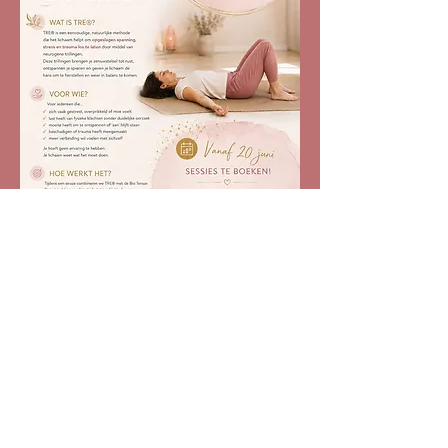
Dibalance
Marlequi 2
1749 JK - Warmenhuizen
+
31 6 52012721